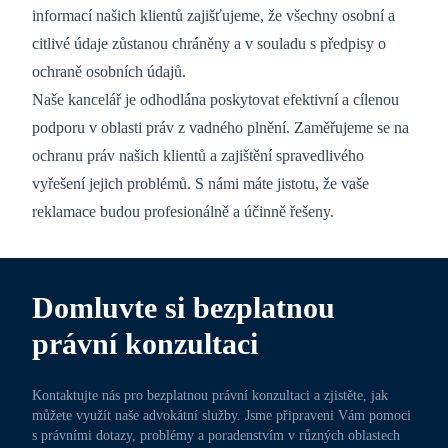
informací našich klientů zajišťujeme, že všechny osobní a
citlivé údaje zůstanou chráněny a v souladu s předpisy o
ochraně osobních údajů.
Naše kancelář je odhodlána poskytovat efektivní a cílenou
podporu v oblasti práv z vadného plnění. Zaměřujeme se na
ochranu práv našich klientů a zajištění spravedlivého
vyřešení jejich problémů. S námi máte jistotu, že vaše
reklamace budou profesionálně a účinně řešeny.
Domluvte si bezplatnou
právní konzultaci
Kontaktujte nás pro bezplatnou právní konzultaci a zjistěte, jak
můžete využít naše advokátní služby. Jsme připraveni Vám pomoci
s právními dotazy, problémy a poradenstvím v různých oblastech